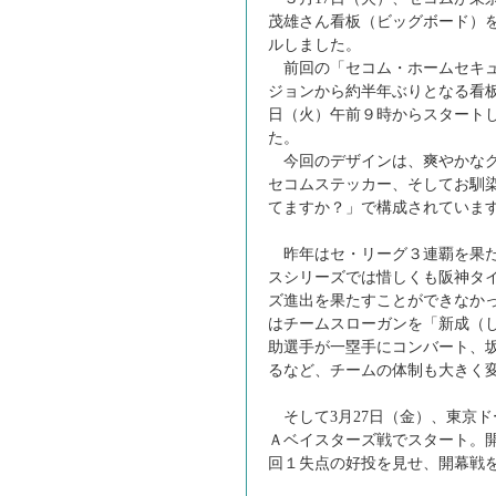
茂雄さん看板（ビッグボード）
ルしました。
前回の「セコム・ホームセキュ
ジョンから約半年ぶりとなる看板
日（火）午前９時からスタート
た。
今回のデザインは、爽やかなグ
セコムステッカー、そしてお馴
てますか？」で構成されていま
昨年はセ・リーグ３連覇を果た
スシリーズでは惜しくも阪神タ
ズ進出を果たすことができなか
はチームスローガンを「新成（
助選手が一塁手にコンバート、
るなど、チームの体制も大きく
そして3月27日（金）、東京
Ａベイスターズ戦でスタート。
回１失点の好投を見せ、開幕戦