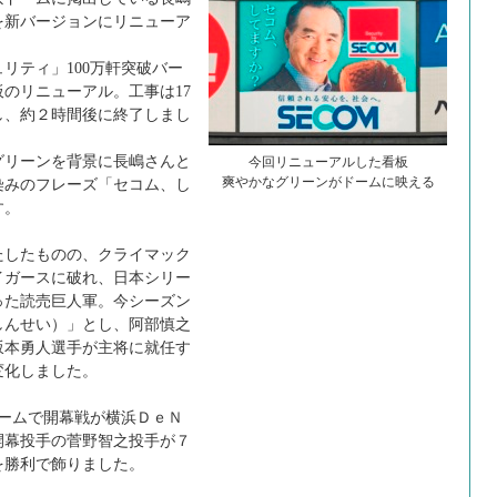
を新バージョンにリニューア
リティ」100万軒突破バー
のリニューアル。工事は17
し、約２時間後に終了しまし
リーンを背景に長嶋さんと
今回リニューアルした看板
爽やかなグリーンがドームに映える
染みのフレーズ「セコム、し
す。
したものの、クライマック
イガースに破れ、日本シリー
った読売巨人軍。今シーズン
しんせい）」とし、阿部慎之
坂本勇人選手が主将に就任す
変化しました。
ドームで開幕戦が横浜ＤｅＮ
開幕投手の菅野智之投手が７
を勝利で飾りました。