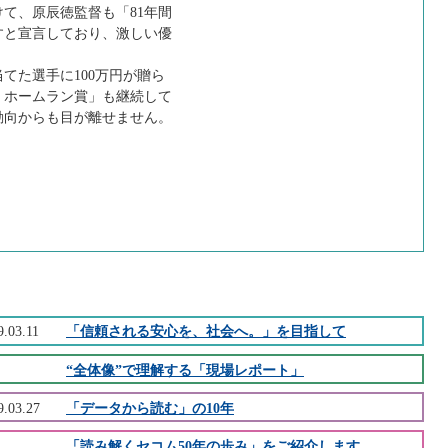
て、原辰徳監督も「81年間
すと宣言しており、激しい優
てた選手に100万円が贈ら
・ホームラン賞」も継続して
動向からも目が離せません。
9.03.11
「信頼される安心を、社会へ。」を目指して
“全体像”で理解する「現場レポート」
9.03.27
「データから読む」の10年
「読み解くセコム50年の歩み」をご紹介します