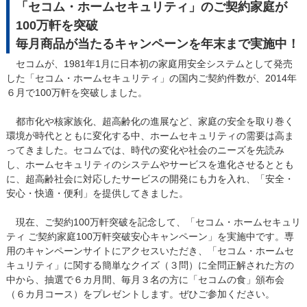
「セコム・ホームセキュリティ」のご契約家庭が
100万軒を突破
毎月商品が当たるキャンペーンを年末まで実施中！
セコムが、1981年1月に日本初の家庭用安全システムとして発売
した「セコム・ホームセキュリティ」の国内ご契約件数が、2014年
６月で100万軒を突破しました。
都市化や核家族化、超高齢化の進展など、家庭の安全を取り巻く
環境が時代とともに変化する中、ホームセキュリティの需要は高ま
ってきました。セコムでは、時代の変化や社会のニーズを先読み
し、ホームセキュリティのシステムやサービスを進化させるととも
に、超高齢社会に対応したサービスの開発にも力を入れ、「安全・
安心・快適・便利」を提供してきました。
現在、ご契約100万軒突破を記念して、「セコム・ホームセキュリ
ティ ご契約家庭100万軒突破安心キャンペーン」を実施中です。専
用のキャンペーンサイトにアクセスいただき、「セコム・ホームセ
キュリティ」に関する簡単なクイズ（３問）に全問正解された方の
中から、抽選で６カ月間、毎月３名の方に「セコムの食」頒布会
（６カ月コース）をプレゼントします。ぜひご参加ください。