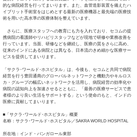
的な病院経営を行ってまいります。また、血管造影装置を備えたハ
イブリット手術室をはじめとする最新の医療機器と最先端の医療技
術を用いた高水準の医療体制を整えています。
さらに、医療スタッフへの教育にも力を入れており、セコムの提
携病院の看護師やリハビリスタッフなどが現地で研修や業務改善を
行っています。当面、研修などを継続し、医療の質をさらに高め、
従来のインドにある病院とは異なる、日本流のきめ細かな医療サー
ビスを提供してまいります。
「サクラ･ワールド･ホスピタル」は、今後も、セコムと共同で病院
経営を行う豊田通商のグローバルネットワークと機動力やキルロス
カ・グループの幅広いネットワークを活用し、病院経営の効率化や
病院の認知向上を加速させるとともに、「最善の医療サービスで患
者様のより良い生活をサポートする」という使命のもと、インドの
医療に貢献してまいります。
■「サクラ･ワールド･ホスピタル」概要
名称：サクラ･ワールド･ホスピタル／SAKRA WORLD HOSPITAL
所在地：インド・バンガロール東部