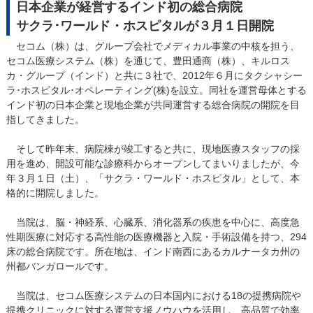
日本企業が経営するインド初の総合病院
サクラ･ワールド・ホスピタルが３月１日開院
セコム（株）は、グループ会社でメディカル事業の中核を担う、
セコム医療システム（株）を通じて、豊田通商（株）、キルロス
カ・グループ（インド）と共に３社で、2012年６月にタクシャシー
ラ･ホスピタル･オペレーティング(株)を設立。同社を運営母体とする
インド初の日本企業と現地企業が共同運営する総合病院の開院を目
指してきました。
そして昨年末、病院棟が竣工すると共に、現地医療スタッフの採
用を進め、開設可能な診療科からオープンしてまいりましたが、今
年３月１日（土）、「サクラ・ワールド・ホスピタル」として、本
格的に開院しました。
当院は、脳・神経系、心臓系、消化器系の疾患を中心に、高度急
性期医療に対応する高性能の医療機器と入院・手術設備を持つ、294
床の総合病院です。所在地は、インド南西にあるカルナータカ州の
州都バンガロールです。
当院は、セコム医療システムの日本国内における18の提携病院や
提携クリニックに対する運営支援ノウハウを活用し、高品質で効率