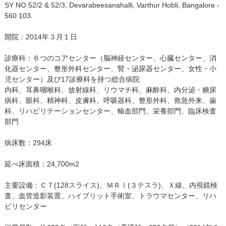
SY NO 52/2 & 52/3, Devarabeesanahalli, Varthur Hobli, Bangalore -
560 103.
開院：2014年３月１日
診療科：６つのコアセンター（脳神経センター、心臓センター、消
化器センター、整形外科センター、腎・泌尿器センター、女性・小
児センター）及び17診療科を持つ総合病院
内科、耳鼻咽喉科、放射線科、リウマチ科、麻酔科、内分泌・糖尿
病科、眼科、精神科、皮膚科、呼吸器科、整形外科、救急外来、歯
科、リハビリテーションセンター、輸血部門、栄養部門、臨床検査
部門
病床数：294床
延べ床面積：24,700m2
主要設備：ＣＴ(128スライス)、ＭＲＩ(３テスラ)、Ｘ線、内視鏡検
査、血管造影装置、ハイブリット手術室、トラウマセンター、リハ
ビリセンター