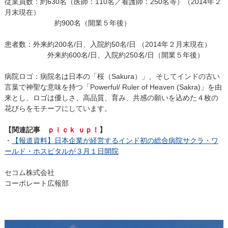
従業員数：約630名（医師：110名／看護師：250名等）（2014年２
月末現在）
約900名（開業５年後）
患者数：外来約200名/日、入院約50名/日 （2014年２月末現在）
外来約600名/日、入院約250名/日（開業５年後）
病院ロゴ：病院名は日本の「桜（Sakura）」、そしてインドの古い
言葉で神聖な意味を持つ「Powerful/ Ruler of Heaven (Sakra)」を由
来とし、ロゴは優しさ、高品質、育み、共感の願いを込めた４枚の
花びらをモチーフにしています。
【関連記事
ｐｉｃｋ ｕｐ！
】
・
【報道資料】日本企業が経営するインド初の総合病院サクラ・ワ
ールド・ホスピタルが３月１日開院
セコム株式会社
コーポレート広報部