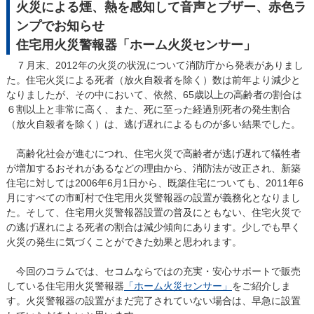
火災による煙、熱を感知して音声とブザー、赤色ラ
ンプでお知らせ
住宅用火災警報器「ホーム火災センサー」
７月末、2012年の火災の状況について消防庁から発表がありまし
た。住宅火災による死者（放火自殺者を除く）数は前年より減少と
なりましたが、その中において、依然、65歳以上の高齢者の割合は
６割以上と非常に高く、また、死に至った経過別死者の発生割合
（放火自殺者を除く）は、逃げ遅れによるものが多い結果でした。
高齢化社会が進むにつれ、住宅火災で高齢者が逃げ遅れて犠牲者
が増加するおそれがあるなどの理由から、消防法が改正され、新築
住宅に対しては2006年6月1日から、既築住宅についても、2011年6
月にすべての市町村で住宅用火災警報器の設置が義務化となりまし
た。そして、住宅用火災警報器設置の普及にともない、住宅火災で
の逃げ遅れによる死者の割合は減少傾向にあります。少しでも早く
火災の発生に気づくことができた効果と思われます。
今回のコラムでは、セコムならではの充実・安心サポートで販売
している住宅用火災警報器
「ホーム火災センサー」
をご紹介しま
す。火災警報器の設置がまだ完了されていない場合は、早急に設置