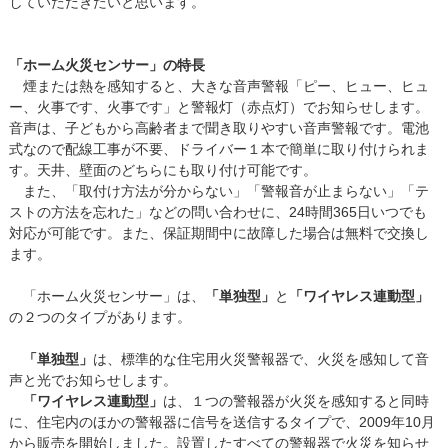
していただきたいと思います。
「ホーム火災センサー」の特長
煙または熱を感知すると、大きな音声警報「ピー、ヒュー、ヒュ
ー、火事です、火事です」と警報灯（赤点灯）でお知らせします。
音声は、子どもから高齢者まで聞き取りやすい音声警報です。電池
式なので配線工事が不要、ドライバー１本で簡単に取り付けられま
す。天井、壁面のどちらにも取り付け可能です。
また、「取付け方法が分からない」「警報音が止まらない」「テ
ストの方法を忘れた」などの問い合わせに、24時間365日いつでも
対応が可能です。また、保証期間中に故障した場合は無料で交換し
ます。
「ホーム火災センサー」は、
「単独型」
と
「ワイヤレス連動型」
の２つのタイプがあります。
「単独型」
は、標準的な住宅用火災警報器で、火災を感知して音
声と光でお知らせします。
「ワイヤレス連動型」
は、１つの警報器が火災を感知すると同時
に、住宅内のほかの警報器に信号を送信するタイプで、2009年10月
から販売を開始しました。設置したすべての警報器で火災を知らせ