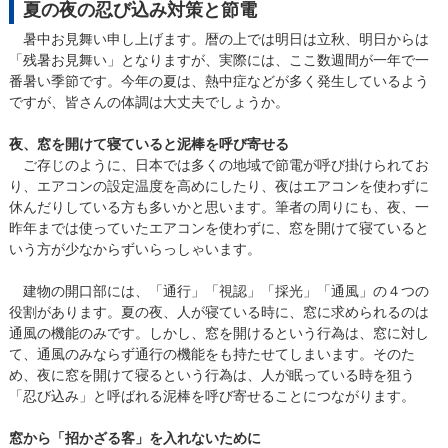
夏の夜の忍び込み対策と節電
暑中お見舞い申し上げます。暦の上では明日は立秋、明日からは
「残暑お見舞い」となりますが、実際には、ここ数週間が一年で一
番暑い季節です。今年の夏は、熱中症などが多く発生しているよう
ですが、皆さんの体調は大丈夫でしょうか。
夜、窓を開けて寝ていると泥棒を呼び寄せる
ご存じのように、日本では多くの地域で節電が呼び掛けられてお
り、エアコンの設定温度を高めにしたり、夜はエアコンを使わずに
休んだりしている方も多いかと思います。筆者の周りにも、夜、一
昨年までは使っていたエアコンを使わずに、窓を開けて寝ていると
いう方が少なからずいらっしゃいます。
建物の開口部には、「通行」「視認」「採光」「通風」の４つの
役割があります。夏の夜、人が寝ている時に、窓に求められるのは
通風の機能のみです。しかし、窓を開けるという行為は、窓に対し
て、通風のみならず通行の機能をも持たせてしまいます。そのた
め、夜に窓を開けて寝るという行為は、人が眠っている時を狙う
「忍び込み」と呼ばれる泥棒を呼び寄せることにつながります。
窓から「招かざる客」を入れないために