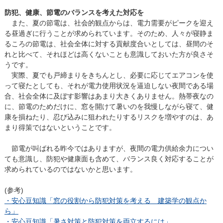
防犯、健康、節電のバランスを考えた対応を
また、夏の節電は、社会的観点からは、電力需要がピークを迎え
る昼過ぎに行うことが求められています。そのため、人々が寝静ま
るころの節電は、社会全体に対する貢献度合いとしては、昼間のそ
れと比べて、それほどは高くないことも意識しておいた方が良さそ
うです。
実際、夏でも戸締まりをきちんとし、必要に応じてエアコンを使
って寝たとしても、それが電力使用状況を逼迫しない夜間である場
合、社会全体に及ぼす影響はあまり大きくありません。熱帯夜なの
に、節電のためだけに、窓を開けて暑いのを我慢しながら寝て、健
康を損ねたり、忍び込みに狙われたりするリスクを増やすのは、あ
まり得策ではないということです。
節電が叫ばれる昨今ではありますが、夜間の電力供給余力につい
ても意識し、防犯や健康面も含めて、バランス良く対応することが
求められているのではないかと思います。
(参考)
・安心豆知識「窓の役割から防犯対策を考える 建築学の観点か
ら」
・安心豆知識「暑さ対策と防犯対策を両立するには」