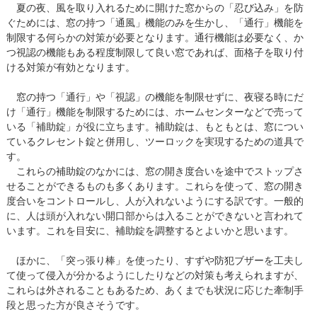
夏の夜、風を取り入れるために開けた窓からの「忍び込み」を防
ぐためには、窓の持つ「通風」機能のみを生かし、「通行」機能を
制限する何らかの対策が必要となります。通行機能は必要なく、か
つ視認の機能もある程度制限して良い窓であれば、面格子を取り付
ける対策が有効となります。
窓の持つ「通行」や「視認」の機能を制限せずに、夜寝る時にだ
け「通行」機能を制限するためには、ホームセンターなどで売って
いる「補助錠」が役に立ちます。補助錠は、もともとは、窓につい
ているクレセント錠と併用し、ツーロックを実現するための道具で
す。
これらの補助錠のなかには、窓の開き度合いを途中でストップさ
せることができるものも多くあります。これらを使って、窓の開き
度合いをコントロールし、人が入れないようにする訳です。一般的
に、人は頭が入れない開口部からは入ることができないと言われて
います。これを目安に、補助錠を調整するとよいかと思います。
ほかに、「突っ張り棒」を使ったり、すずや防犯ブザーを工夫し
て使って侵入が分かるようにしたりなどの対策も考えられますが、
これらは外されることもあるため、あくまでも状況に応じた牽制手
段と思った方が良さそうです。