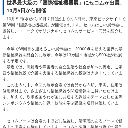
世界最大級の「国際福祉機器展」にセコムが出展、
10月5日から開催
10月５日(水)から10月７日(金)までの３日間、東京ビックサイトで
第38回「国際福祉機器展」が開催されます。セコムはこの展示会に
協賛し、ユニークでオリジナルなセコムのサービス・商品を紹介し
ます。
今年で38回目を迎えるこの展示会は、20000点を超える世界の最
新福祉機器を総合的に展示。今年は13カ国１地域から500社が出展
する予定です。
最近では、高齢者や障害者の自立生活や社会参加への促進、ご家
庭や福祉施設で介護を支援する福祉機器の役割は大きくなっていま
す。
このような中、今回の展示会場では食品から衣類、車両、住宅改
修用機材まで、さまざまな福祉機器や関連情報をご覧いただけま
す。加えて、欧米各国やわが国に共通する課題をテーマとした国際
シンポジウムや福祉の知識・技能を学ぶ講座を連日開催していま
す。
セコムブースは会場の中ほどに位置し、清潔感のあるブースで皆
さまの来場をお待ちしています。セコムの医療・福祉分野での最先