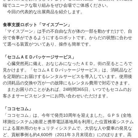
端でユニークな取り組みをぜひ会場でご体感ください。
今回の代表的な出展商品を紹介します。
食事支援ロボット「マイスプーン」
「マイスプーン」は手の不自由な方が体の一部を動かすだけで、自
分で食事ができるようにするロボットです。からだの状態に合わせ
て選べる装置がついてあり、操作も簡単です。
「セコムＡＥＤパッケージサービス」
心臓突然死に備え、おなじみになったＡＥＤ。街の至るところで
見かけます。「セコムＡＥＤパッケージサービス」は、消耗品など
を定期的にお届けするレンタルサービスを導入しています。使用後
の消耗品の交換や万が一の故障にもレンタル費用で対応できます。
またお困りのことがあれば、24時間365日、いつでもセコムのお
客さまサービスセンターにお問い合わせいただけます。
「ココセコム」
「ココセコム」は、今年で発売10周年を迎えました。ＧＰＳ (全地
球測位システム)衛星と携帯電話基地局を利用した位置検索システム
による屋外用のセキュリティシステムで、大切な人や愛車の発見な
ど、貢献事例も約4,600件（2011年３月末現在）にのぼります。高