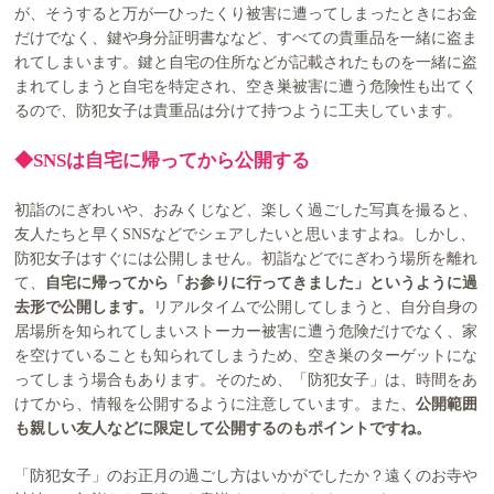
が、そうすると万が一ひったくり被害に遭ってしまったときにお金
だけでなく、鍵や身分証明書ななど、すべての貴重品を一緒に盗ま
れてしまいます。鍵と自宅の住所などが記載されたものを一緒に盗
まれてしまうと自宅を特定され、空き巣被害に遭う危険性も出てく
るので、防犯女子は貴重品は分けて持つように工夫しています。
◆SNSは自宅に帰ってから公開する
初詣のにぎわいや、おみくじなど、楽しく過ごした写真を撮ると、
友人たちと早くSNSなどでシェアしたいと思いますよね。しかし、
防犯女子はすぐには公開しません。初詣などでにぎわう場所を離れ
て、
自宅に帰ってから「お参りに行ってきました」というように過
去形で公開します。
リアルタイムで公開してしまうと、自分自身の
居場所を知られてしまいストーカー被害に遭う危険だけでなく、家
を空けていることも知られてしまうため、空き巣のターゲットにな
ってしまう場合もあります。そのため、「防犯女子」は、時間をあ
けてから、情報を公開するように注意しています。また、
公開範囲
も親しい友人などに限定して公開するのもポイントですね。
「防犯女子」のお正月の過ごし方はいかがでしたか？遠くのお寺や