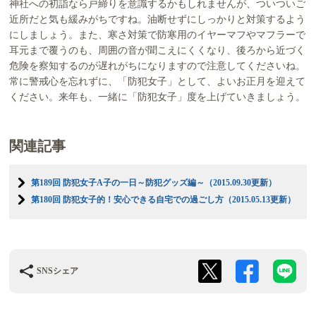
神社への初詣なら戸締りを意識するかもしれませんが、ついついご
近所だと気も緩みがちですね。油断せずにしっかりと対策するよう
にしましょう。また、寒さ対策で防寒用のイヤーマフやマフラーで
耳元まで覆うのも、周囲の音が聞こえにくくなり、後ろから近づく
危険を察知するのが遅れがちになりますので注意してくださいね。
常に警戒心を忘れずに、「防犯女子」として、よいお正月を迎えて
ください。来年も、一緒に「防犯女子」度を上げていきましょう。
関連記事
第189回 防犯女子A子の一日～防犯グッズ編～（2015.09.30更新）
第180回 防犯女子的！安心できる自宅での過ごし方（2015.05.13更新）
SNSシェア