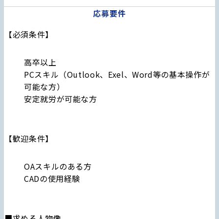
応募要件
「安全・安
最新を動画で
心」
SECOM TV
【必須条件】
セコムタウン
高卒以上
PCスキル（Outlook、Exel、Word等の基本操作が
可能な方）
安定就労が可能な方
【歓迎条件】
OAスキルのある方
CADの使用経験
■求める人物像