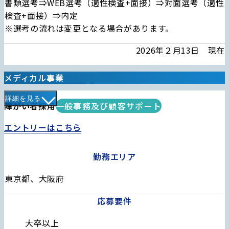
書類選考⇒WEB選考（適性検査+面接）⇒対面選考（適性
検査+面接）⇒内定
※選考の流れは変更となる場合があります。
2026年２月13日 現在
メディカル事業
詳細を見る
障がい者採用
一般事務及び顧客サポート
エントリーはこちら
募集要項
項目
内容
勤務エリア
東京都、大阪府
応募要件
大卒以上