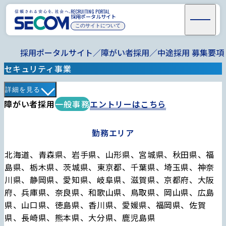
RECRUITING PORTAL
募集要項
RECRUITING PORTAL
採用ポータルサイト
採用ポータルサイトトップページ
このサイトについて
セコムグループの事業
ビジョン
採用ポータルサイト
障がい者採用
中途採用 募集要項
セコムの言葉
セキュリティ事業
セコムグループのスケール
セコムが成し遂げてきたこと
詳細を見る
働きやすさの推進
障がい者採用
一般事務
エントリーはこちら
採用への想い
RECRUITING SITE
募集要項
項目
内容
勤務エリア
インターンシップ
新卒
中途
高校生
専門・短大
高専
障がい者
北海道、青森県、岩手県、山形県、宮城県、秋田県、福
島県、栃木県、茨城県、東京都、千葉県、埼玉県、神奈
“ほっこり”が
川県、静岡県、愛知県、岐阜県、滋賀県、京都府、大阪
就活生必見！
届く
府、兵庫県、奈良県、和歌山県、鳥取県、岡山県、広島
secom_recruit
こむこむせこ
県、山口県、徳島県、香川県、愛媛県、福岡県、佐賀
む
県、長崎県、熊本県、大分県、鹿児島県