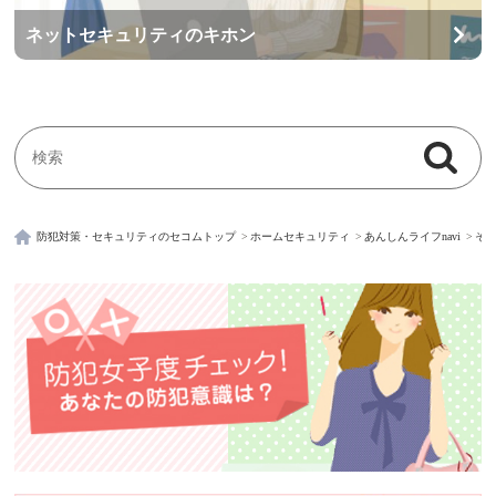
ネットセキュリティのキホン
検索
検索キーワード入力
防犯対策・セキュリティのセコムトップ
ホームセキュリティ
あんしんライフnavi
そ