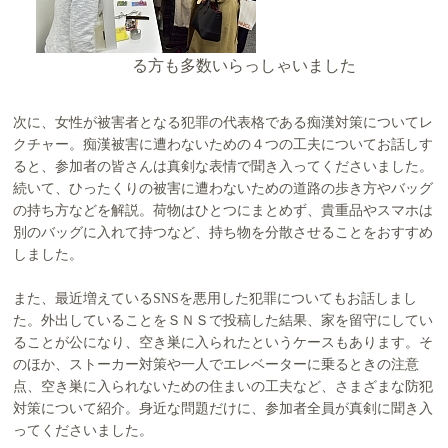
る方も多数いらっしゃいました
次に、女性が被害者となる犯罪の代表格である痴漢対策についてレ
クチャー。痴漢被害に遭わないための４つの工夫についてお話しす
ると、参加者の皆さんは真剣な表情で聞き入ってくださいました。
続いて、ひったくりの被害に遭わないための道路の歩き方やバッグ
の持ち方などを解説。荷物はひとつにまとめず、貴重品やスマホは
別のバッグに入れて持つなど、持ち物を分散させることをおすすめ
しました。
また、最近増えているSNSを悪用した犯罪についてもお話しまし
た。外出していることをＳＮＳで投稿した結果、家を留守にしてい
ることが公になり、空き巣に入られたというケースもあります。そ
のほか、ストーカー対策や一人でエレベーターに乗るときの注意
点、空き巣に入られないための住まいの工夫など、さまざまな防犯
対策について紹介。身近な問題だけに、参加者全員が真剣に聞き入
ってくださいました。