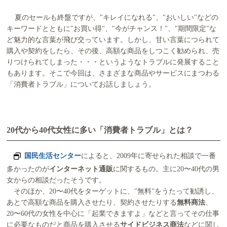
夏のセールも終盤ですが、"キレイになれる"、"おいしい"などの
キーワードとともに"お買い得"、"今がチャンス！"、"期間限定"な
ど魅力的な言葉が飛び交っています。しかし、甘い言葉につられて
購入や契約をしたら、その後、高額な商品をしつこく勧められ、売
りつけられてしまった・・・というようなトラブルに発展すること
もあります。そこで今回は、さまざまな商品やサービスにまつわる
「消費者トラブル」についてお話しましょう。
20代から40代女性に多い「消費者トラブル」とは？
国民生活センター
によると、2009年に寄せられた相談で一番
多かったのが
インターネット通販
に関するもの。主に20〜40代の男
女からの相談だったそうです。
そのほか、20〜40代をターゲットに、"無料"をうたって勧誘し、
あとで高額な商品を購入させたり、契約させたりする
無料商法
、
20〜60代の女性を中心に「起業できますよ」などと言ってその仕事
に必要なものだと商品を購入させる
サイドビジネス商法
などに関し