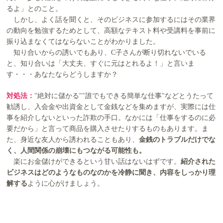
るよ」とのこと。
しかし、よく話を聞くと、そのビジネスに参加するにはその業界
の動向を勉強するためとして、高額なテキスト料や受講料を事前に
振り込まなくてはならないことがわかりました。
知り合いからの誘いでもあり、C子さんが断り切れないでいる
と、知り合いは「大丈夫、すぐに元はとれるよ！」と言いま
す・・・あなたならどうしますか？
対処法：
"絶対に儲かる""誰でもできる簡単な仕事"などとうたって
勧誘し、入会金や出資金として金銭などを集めますが、実際には仕
事を紹介しないといった詐欺の手口。なかには「仕事をするのに必
要だから」と言って商品を購入させたりするものもあります。ま
た、身近な友人から誘われることもあり、
金銭のトラブルだけでな
く、人間関係の崩壊にもつながる可能性も。
楽にお金儲けができるという甘い話はないはずです。
紹介された
ビジネスはどのようなものなのかを冷静に聞き、内容をしっかり理
解する
ように心がけましょう。