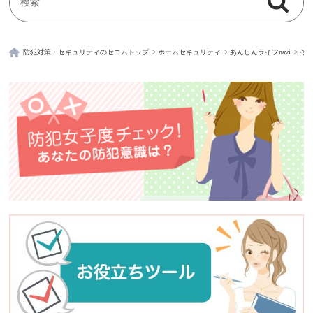
検索
検索キーワード入力
防犯対策・セキュリティのセコムトップ
ホームセキュリティ
あんしんライフnavi
そ