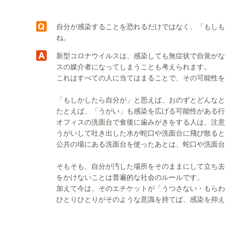
自分が感染することを恐れるだけではなく、「もしも
ね。
新型コロナウイルスは、感染しても無症状で自覚がな
スの媒介者になってしまうことも考えられます。
これはすべての人に当てはまることで、その可能性を顧
「もしかしたら自分が」と思えば、おのずとどんなと
たとえば、「うがい」も感染を広げる可能性がある行
オフィスの洗面台で食後に歯みがきをする人は、注意
うがいして吐き出した水が蛇口や洗面台に飛び散ると
公共の場にある洗面台を使ったあとは、蛇口や洗面台
そもそも、自分が汚した場所をそのままにして立ち去
をかけないことは普遍的な社会のルールです。
加えて今は、そのエチケットが「うつさない・もらわ
ひとりひとりがそのような意識を持てば、感染を抑え