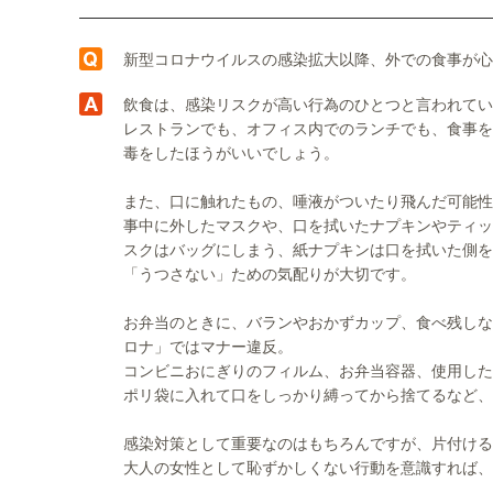
新型コロナウイルスの感染拡大以降、外での食事が心
飲食は、感染リスクが高い行為のひとつと言われてい
レストランでも、オフィス内でのランチでも、食事を
毒をしたほうがいいでしょう。
また、口に触れたもの、唾液がついたり飛んだ可能性
事中に外したマスクや、口を拭いたナプキンやティッ
スクはバッグにしまう、紙ナプキンは口を拭いた側を
「うつさない」ための気配りが大切です。
お弁当のときに、バランやおかずカップ、食べ残しなど
ロナ」ではマナー違反。
コンビニおにぎりのフィルム、お弁当容器、使用した
ポリ袋に入れて口をしっかり縛ってから捨てるなど、
感染対策として重要なのはもちろんですが、片付ける
大人の女性として恥ずかしくない行動を意識すれば