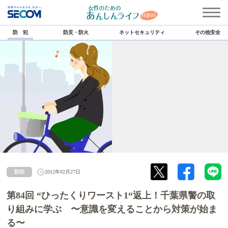
防 犯
防災・防火
ネットセキュリティ
その他安全
防犯
2012年02月27日
第84回 “ひったくりワースト1“返上！千葉県警の取
り組みに学ぶ 〜意識を変えることから対策が始ま
る〜