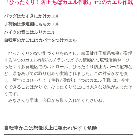
「ひったくり！防止 ちばカエル作戦」4つのカエル作戦
バッグはたすきにかけ
カエル
手荷物は歩道側にもち
カエル
バイクの音にはふり
カエル
自転車のかごにはカバーをつけ
カエル
ひったくりのない街づくりをめざし、森田健作千葉県知事が登場
する"4つのカエル作戦"のチラシなどでの積極的な広報活動や、ひ
ったくり多発地区でのパトロール、ひったくり防止カバーの配布な
ど、県をあげての取り組みが実施されました。この対策が功を奏
し、翌年にはひったくり件数が激減！"4つのカエル作戦"は、今す
ぐできることばかりで、ひったくり防止には大きな効果があったそ
うです。
みなさんも早速、今日から取り入れてくださいね。
自転車かごは想像以上に狙われやすく危険