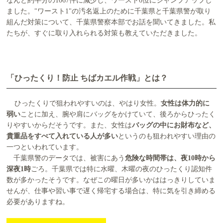
なんと約半分の1067件に減少し、ワースト6位にジャンプアップし
ました。"ワースト1"の汚名返上のために千葉県と千葉県警が取り
組んだ対策について、千葉県警察本部でお話を聞いてきました。私
たちが、すぐに取り入れられる対策も教えていただきました。
「ひったくり！防止 ちばカエル作戦」とは？
ひったくりで狙われやすいのは、やはり女性。
女性は体力的に
弱い
ことに加え、腕や肩にバッグをかけていて、後ろからひったく
りやすいからだそうです。また、女性は
バッグの中にお財布など、
貴重品をすべて入れている人が多い
というのも狙われやすい理由の
一つといわれています。
千葉県警のデータでは、被害にあう
危険な時間帯は、夜10時から
深夜1時
ごろ。千葉県では特に水曜、木曜の夜のひったくり認知件
数が多かったそうです。なぜこの曜日が多いかははっきりしていま
せんが、仕事や習い事で遅く帰宅する場合は、特に気を引き締める
必要がありますね。