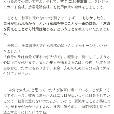
くれるので心強いですよ。そして、
すぐに110番通報
し、クレジッ
トカード会社、携帯電話会社にも使用停止の連絡をしましょう。
しかし、被害に遭わないのが何より！まず、
「もしかしたら、
自分が狙われるかも」という意識を持つことが一番の対策、「意識
を変えることから対策は始まる」ということを
教えていただきまし
た。
最後に、千葉県警の方から読者の皆さんにメッセージをいただ
きました！
「自分の身は自分で守るのが大切です。犯罪は、発生してしまうと
心にキズが残ります。我々が犯人を捕まえるのは、今後、犯罪を発
生させないためでもあります。安全・安心のために自分自身で気を
付けてください」
"自分は大丈夫"と思っていた人が被害に遭っていることが多いそ
うです。一度、被害に遭った人は二度目がないように対策をしてい
るので、被害に遭わないのだとか。いかに、意識することが防犯に
つながるかがわかりますよね。被害に遭う前に、防犯意識を持って
過ごすようにしたいですね。