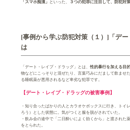
「スマホ痴漢」
といった、
３つの犯罪に注目して、防犯対
[事例から学ぶ防犯対策（１）]「デ
は
「デート・レイプ・ドラッグ」とは、
性的暴行を加える目
物などにこっそりと混ぜたり、言葉巧みにだまして飲ませ
る睡眠薬が悪用されるなど卑劣な犯罪です。
【デート・レイプ・ドラッグの被害事例】
・知り合ったばかりの人とカラオケボックスに行き、トイ
ろう）とした状態に。気がつくと服を脱がされていた。
・飲み会の途中で「二日酔いによく効くから」と渡された
をとられた。