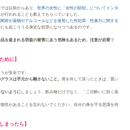
外では以前からあり、
世界の女性に「女性の防犯」についてインタ
罪が行われることも教えてもらっていました。
内閣府が薬物やアルコールなどを使用した性犯罪・性暴力に関する
身にも起こりうる身近な犯罪になりつつあるのです。
金品を盗まれる窃盗の被害にあう危険もあるため、注意が必要
で
ために】
ほうが安全です。
のグラスは手元から離さないこと。
席を外して戻ったときは、置い
まないように
しましょう。飲み物だけでなく、「二日酔いに効く薬
可能性があることを忘れないでください。自分の身を守る意識を持
しまったら】