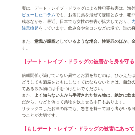
実は、デート・レイプ・ドラッグによる性犯罪被害は、海
ビューしたコラム
でも、お酒に薬を混ぜて朦朧とさせ、犯
残念ながら、最近、日本でも女性の被害が拡大しており、
注意喚起
をしています。飲み会や合コンなどの場で、誰の
また、
意識が朦朧としているような場合、性犯罪のほか、
す。
【デート・レイプ・ドラッグの被害から身を守る
信頼関係が築けていない異性とお酒を飲むのは、ひかえた
どうしても酒席をともにしなくてはならないときは、
自分
てある飲み物には手をつけないでください。
また、
よく知らない人から手渡された飲み物は、絶対に飲
だから」などと偽って薬物を飲ませる手口もあります。
リラックスしたお酒の席でも、悪意を持って狙う者がいる
つことが大切です。
【もしデート・レイプ・ドラッグの被害にあって