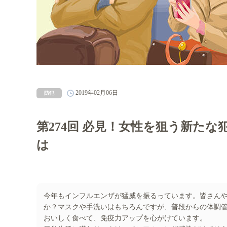
2019年02月06日
防犯
第274回 必見！女性を狙う新た
は
今年もインフルエンザが猛威を振るっています。皆さん
か？マスクや手洗いはもちろんですが、普段からの体調
おいしく食べて、免疫力アップを心がけています。