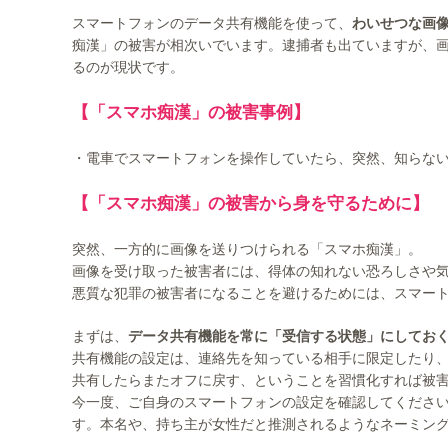
スマートフォンのデータ共有機能を使って、
わいせつな画
痴漢」の被害が相次いでいます。逮捕者も出ていますが、
るのが現状です。
【「スマホ痴漢」の被害事例】
・電車でスマートフォンを操作していたら、突然、知らな
【「スマホ痴漢」の被害から身を守るために】
突然、一方的に画像を送りつけられる「スマホ痴漢」。
画像を受け取った被害者には、得体の知れない恐ろしさや
悪質な犯罪の被害者になることを避けるためには、スマー
まずは、
データ共有機能を常に「受信する状態」にしてお
共有機能の設定は、連絡先を知っている相手に限定したり
共有したらまたオフに戻す、ということを習慣化すれば被
今一度、ご自身のスマートフォンの設定を確認してくださ
す。本名や、持ち主が女性だと推測されるようなネーミン