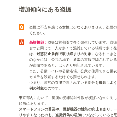
増加傾向にある盗撮
盗撮に不安を感じる女性は少なくありません。盗撮の
ください。
髙橋警部：
盗撮は首都圏で多く発生しています。盗撮
せつと同じで、人が多くて混雑している場所で多く発
は、迷惑防止条例で取り締まりの対象
になるれっきと
のなかには、公共の場で、通常の衣服で隠されている
が盗撮であると、はっきり明記されています。
また、公衆トイレや公衆浴場、公衆が使用できる更衣
カメラを設置するだけでも罰せられます。
つまり、通常の衣服で隠されている部分を
撮影しよう
例の対象
なのです。
東京都内において、痴漢の犯罪認知件数が横ばいなのに対
傾向にあります。
スマートフォンの普及や、撮影機器の性能の向上もあり、
りやすくなったのも、盗撮行為の増加に
つながっていると