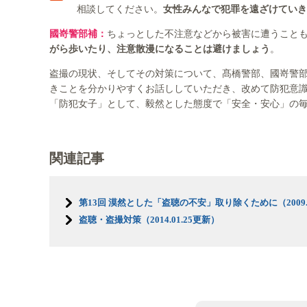
相談してください。
女性みんなで犯罪を遠ざけていき
國嵜警部補：
ちょっとした不注意などから被害に遭うこと
がら歩いたり、注意散漫になることは避けましょう
。
盗撮の現状、そしてその対策について、髙橋警部、國嵜警
きことを分かりやすくお話ししていただき、改めて防犯意
「防犯女子」として、毅然とした態度で「安全・安心」の
関連記事
第13回 漠然とした「盗聴の不安」取り除くために（2009.0
盗聴・盗撮対策（2014.01.25更新）