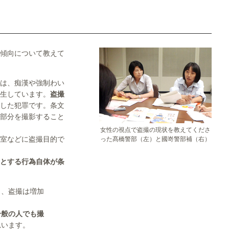
傾向について教えて
は、痴漢や強制わい
生しています。
盗撮
した犯罪です。条文
部分を撮影すること
女性の視点で盗撮の現状を教えてくださ
室などに盗撮目的で
った髙橋警部（左）と國嵜警部補（右）
とする行為自体が条
し、盗撮は増加
一般の人でも撮
思います。