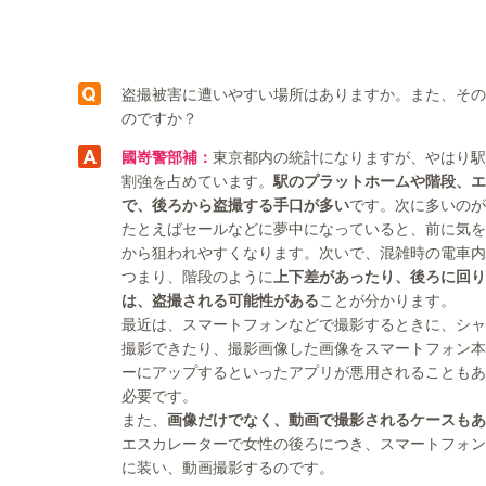
盗撮被害に遭いやすい場所はありますか。また、その
のですか？
國嵜警部補：
東京都内の統計になりますが、やはり駅
割強を占めています。
駅のプラットホームや階段、エ
で、後ろから盗撮する手口が多い
です。次に多いのが
たとえばセールなどに夢中になっていると、前に気を
から狙われやすくなります。次いで、混雑時の電車内
つまり、階段のように
上下差があったり、後ろに回り
は、盗撮される可能性がある
ことが分かります。
最近は、スマートフォンなどで撮影するときに、シャ
撮影できたり、撮影画像した画像をスマートフォン本
ーにアップするといったアプリが悪用されることもあ
必要です。
また、
画像だけでなく、動画で撮影されるケースもあ
エスカレーターで女性の後ろにつき、スマートフォン
に装い、動画撮影するのです。