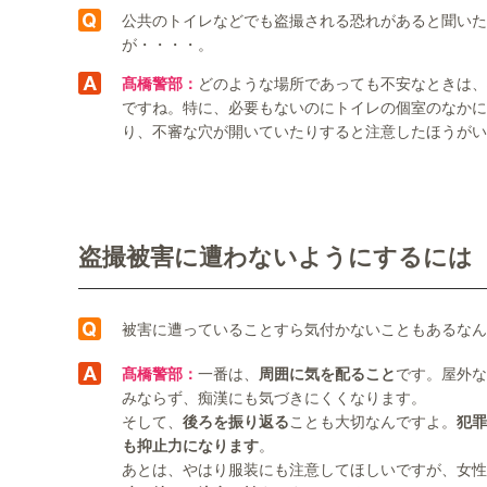
公共のトイレなどでも盗撮される恐れがあると聞いた
が・・・・。
髙橋警部：
どのような場所であっても不安なときは、
ですね。特に、必要もないのにトイレの個室のなかに
り、不審な穴が開いていたりすると注意したほうがい
盗撮被害に遭わないようにするには
被害に遭っていることすら気付かないこともあるなん
髙橋警部：
一番は、
周囲に気を配ること
です。屋外な
みならず、痴漢にも気づきにくくなります。
そして、
後ろを振り返る
ことも大切なんですよ。
犯罪
も抑止力になります
。
あとは、やはり服装にも注意してほしいですが、女性