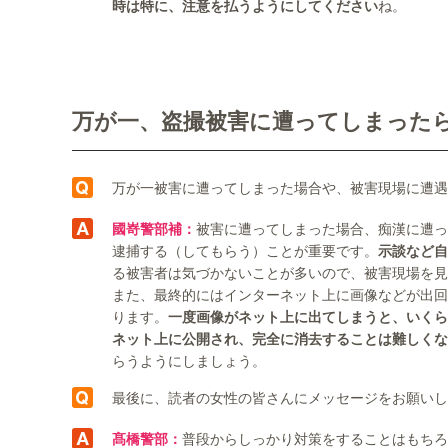
時は特に、注意を払うようにしてください
ね。
万が一、盗撮被害に遭ってしまった
万が一被害に遭ってしまった場合や、被害現場に遭
國嵜警部補：
被害に遭ってしまった場合、痴漢に遭っ
逮捕する（してもらう）ことが重要です。
示談など自
る被害者は気づかないことが多いので、被害現場を見
また、最終的にはインターネット上に画像などが出回
ります。
一度画像がネット上に出てしまうと、いくら
ネット上に公開され、完全に消去することは難しくな
らうようにしましょう。
最後に、読者の女性の皆さんにメッセージをお願いし
髙橋警部：
普段からしっかり対策をすることはもちろ