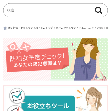
検索
検索キーワード入力
防犯対策・セキュリティのセコムトップ
ホームセキュリティ
あんしんライフnavi
防