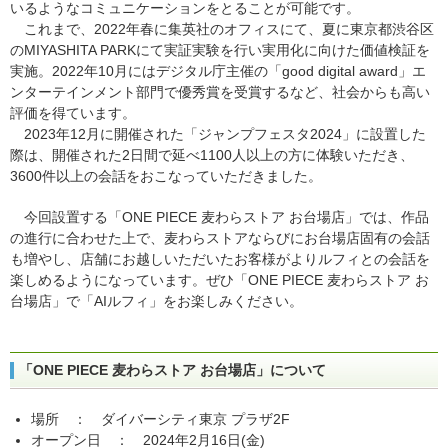
いるようなコミュニケーションをとることが可能です。
これまで、2022年春に集英社のオフィスにて、夏に東京都渋谷区
のMIYASHITA PARKにて実証実験を行い実用化に向けた価値検証を
実施。2022年10月にはデジタル庁主催の「good digital award」エ
ンターテインメント部門で優秀賞を受賞するなど、社会からも高い
評価を得ています。
2023年12月に開催された「ジャンプフェスタ2024」に設置した
際は、開催された2日間で延べ1100人以上の方に体験いただき、
3600件以上の会話をおこなっていただきました。
今回設置する「ONE PIECE 麦わらストア お台場店」では、作品
の進行に合わせた上で、麦わらストアならびにお台場店固有の会話
も増やし、店舗にお越しいただいたお客様がよりルフィとの会話を
楽しめるようになっています。ぜひ「ONE PIECE 麦わらストア お
台場店」で「AIルフィ」をお楽しみください。
「ONE PIECE 麦わらストア お台場店」について
場所 ： ダイバーシティ東京 プラザ2F
オープン日 ： 2024年2月16日(金)