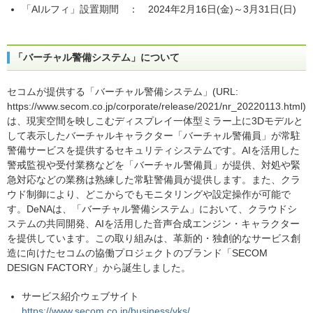
「AIルフィ」設置期間 ： 2024年2月16日(金)～3月31日(日)
「バーチャル警備システム」について
セコムが提供する「バーチャル警備システム」(URL:
https://www.secom.co.jp/corporate/release/2021/nr_20220113.html)
は、現実空間を映しこむディスプレイ一体型ミラー上に3Dモデルと
して表示したバーチャルキャラクター「バーチャル警備員」が常駐
警備サービスを提供するセキュリティシステムです。AIを活用した
警戒監視や受付業務などを「バーチャル警備員」が提供、対処や緊
急対応などの業務は熟練した常駐警備員が提供します。また、クラ
ウド制御により、どこからでもモニタリングや設定操作が可能で
す。DeNAは、「バーチャル警備システム」において、クラウドシ
ステムの共同開発、AIを活用した音声合成エンジン・キャラクター
を提供しています。この取り組みは、革新的・独創的なサービス創
造に向けたセコムの協働プロジェクトのブランド「SECOM
DESIGN FACTORY」から誕生しました。
サービス紹介ウェブサイト
https://www.secom.co.jp/business/vks/