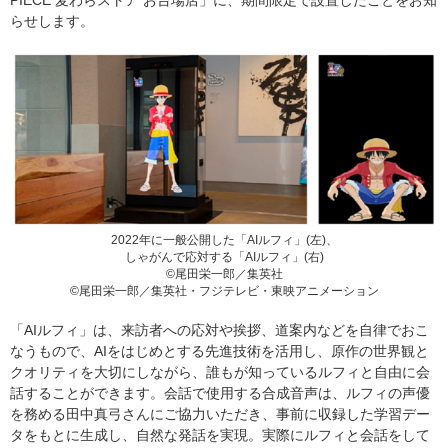
PIECE 麦わらストア お台場店」に、期間限定で設置したことをお知
らせします。
2022年に一般公開した「AIルフィ」(左)、
しゃがんで応対する「AIルフィ」(右)
©尾田栄一郎／集英社
©尾田栄一郎／集英社・フジテレビ・東映アニメーション
「AIルフィ」は、来訪者への応対や挨拶、道案内などを自律でおこ
なうもので、AIをはじめとする先進技術を活用し、原作の世界観と
クオリティを大切にしながら、誰もが知っているルフィと自由に会
話することができます。会話で使用する合成音声は、ルフィの声優
を務める田中真弓さんにご協力いただき、事前に収録した学習デー
タをもとに生成し、自然な発話を実現。実際にルフィと会話をして