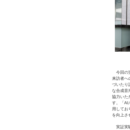
今回の
来訪者へ
づいたり
な合成音
協力いた
す。「A
用してお
を向上さ
実証実