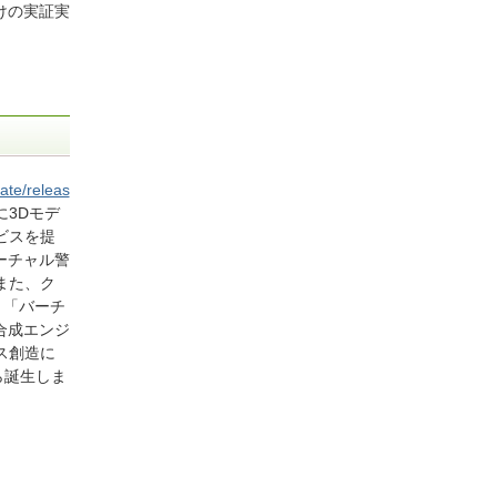
けの実証実
ate/releas
に3Dモデ
ビスを提
ーチャル警
また、ク
、「バーチ
合成エンジ
ス創造に
から誕生しま