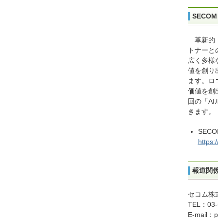
SECO
革新的
トナーと
広く多様
値を創り
ます。ロ
価値を創
回の「AI
きます。
SECO
https:
報道関
セコム株
TEL：03-
E-mail：p