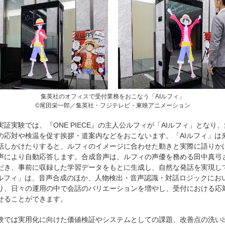
集英社のオフィスで受付業務をおこなう「AIルフィ」
©尾田栄一郎／集英社・フジテレビ・東映アニメーション
実証実験では、『ONE PIECE』の主人公ルフィが「AIルフィ」となり
の応対や検温を促す挨拶・道案内などをおこないます。「AIルフィ」は
話しかけたりすると、ルフィのイメージに合わせた動きと実際に語りか
声により自動応答します。合成音声は、ルフィの声優を務める田中真弓
だき、事前に収録した学習データをもとに生成し、自然な発話を実現し
Iルフィ」は、音声合成のほか、人物検出・音声認識・対話ロジックにおい
り、日々の運用の中で会話のバリエーションを増やし、受付における応
せることができます。
験では実用化に向けた価値検証やシステムとしての課題、改善点の洗い