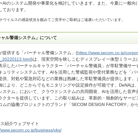
ーAIのシステム開発や事業化を検討していきます。また、今夏に一般向
しております。
ナウイルスの感染状況を鑑みてご見学やご取材はご遠慮いただいています。
チャル警備システム」について
が提供する「バーチャル警備システム」(
https://www.secom.co.jp/corpor
r_20220113.html
)は、現実空間を映しこむディスプレイ一体型ミラー上
表示したバーチャルキャラクター「バーチャル警備員」が常駐警備サー
キュリティシステムです。AIを活用した警戒監視や受付業務などを「バ
提供、対処や緊急対応などの業務は熟練した常駐警備員が提供します。
御により、どこからでもモニタリングや設定操作が可能です。DeNAは
システム」において、クラウドシステムの共同開発、AIを活用した音声
ラクターを提供しています。この取り組みは、革新的・独創的なサービ
ムの協働プロジェクトのブランド「SECOM DESIGN FACTORY」
ビス紹介ウェブサイト
//www.secom.co.jp/business/vks/