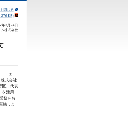
を閉じる
76 KB)
22年3月24日
コム株式会社
て
ィー・エ
、株式会社
野区、代表
」を活用
付業務をお
て実施しま