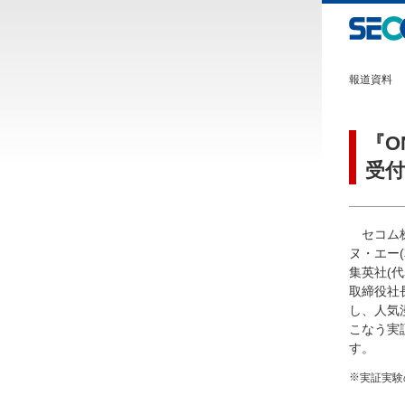
報道資料
『O
受
セコム
ヌ・エー(
集英社(
取締役社
し、人気
こなう実証
す。
※
実証実験