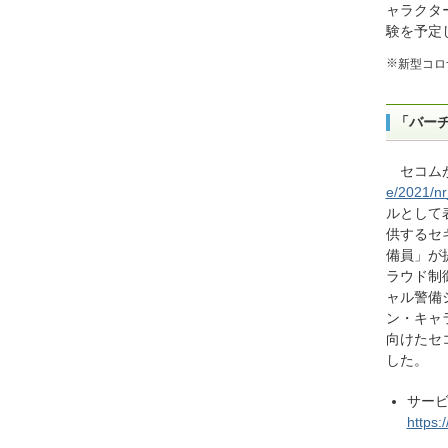
ャラクタ
験を予定
※
新型コロ
「バー
セコム
e/2021/n
ルとして
供するセ
備員」が
ラウド制
ャル警備
ン・キャ
向けたセコ
した。
サー
https: