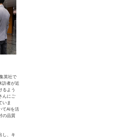
、集英社で
来訪者が近
けるよう
さんにご
ていま
てAIを活
対の品質
出し、キ