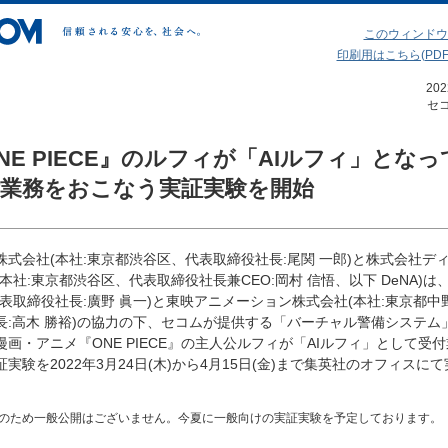
このウィンドウ
印刷用はこちら(PDF 3
20
セ
NE PIECE』のルフィが「AIルフィ」となっ
付業務をおこなう実証実験を開始
株式会社(本社:東京都渋谷区、代表取締役社長:尾関 一郎)と株式会社デ
本社:東京都渋谷区、代表取締役社長兼CEO:岡村 信悟、以下 DeNA)は
代表取締役社長:廣野 眞一)と東映アニメーション株式会社(本社:東京都中
長:高木 勝裕)の協力の下、セコムが提供する「バーチャル警備システム
漫画・アニメ『ONE PIECE』の主人公ルフィが「AIルフィ」として受
実験を2022年3月24日(木)から4月15日(金)まで集英社のオフィスに
のため一般公開はございません。今夏に一般向けの実証実験を予定しております。