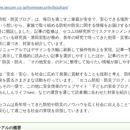
ww.secom.co.jp/homesecurity/bouhan/
防犯・防災ブログ」は、毎日を過ごすご家庭が安全で、安心できる場所
いう想いから、家族で取り組める防犯や防災に関する情報をお届けする
年5月に開設しました。記事の監修は、セコムIS研究所でリスクマネジメン
っている研究員・濱田宏彰が務め、長年の研究で培ってきた犯罪・災害
析に基づき、対策を紹介しています。
リニューアルではデザインを大幅に刷新して操作性向上を実現。記事一
に表示して直感的に読みたい記事を選択しやすくしたほか、記事のカテ
「防災・防火」「その他安全」の3つに整理して知りたい情報が探しや
。
は「安全・安心」を社会に広めて発展に貢献することも役割と考え、防
発を図るさまざまな活動を行っています。「セコム防犯・防災ブログ」
もその一環で、この他に安全啓発のウェブサイト「子どもの安全ブログ
あんしんライフnavi」などの運営を通じて読者層に合わせた対策を紹介
セコムは長年培ってきた防犯や防災のノウハウを広く社会に伝えること
安心して過ごせる社会の実現を目指していきます。
ーアルの概要