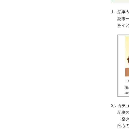
1．
記事
記事
をイ
2．
カテ
記事
「空
関心