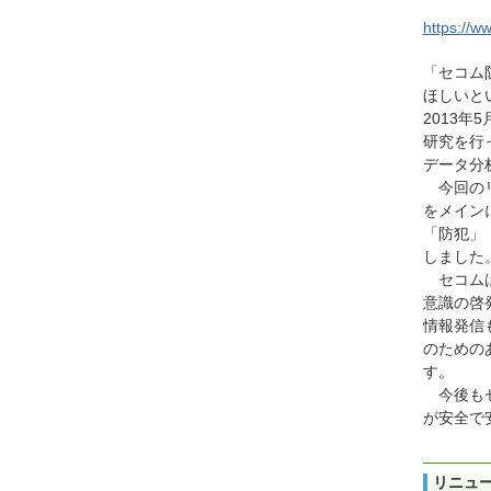
https://w
「セコム
ほしいと
2013
研究を行
データ分
今回の
をメイン
「防犯」
しました
セコム
意識の啓
情報発信
のための
す。
今後も
が安全で
リニュ