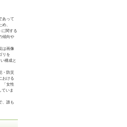
であって
ため、
トに関する
の傾向や
覧は画像
ゴリを
すい構成と
犯・防災
における
」「女性
していま
で、誰も