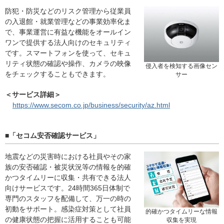
防犯・防災などのリスク管理から従業員
の入退館・就業管理などの事業効率化ま
で、事業運営に有益な機能をオールイン
ワンで提供する法人向けのセキュリティ
です。スマートフォンを使って、セキュ
リティ状態の確認や操作、カメラの映像
侵入者を検知する画像セン
をチェックすることもできます。
サー
＜サービス詳細＞
https://www.secom.co.jp/business/security/az.html
■「セコム安否確認サービス」
地震などの災害時における社員やその家
族の安否確認・被災状況等の情報を的確
かつタイムリーに収集・共有できる法人
向けサービスです。24時間365日体制で
専門のスタッフを配備して、万一の時の
初動をサポート。感染症対策として社員
的確かつタイムリーな情報
の健康状態の把握に活用することも可能
収集を実現