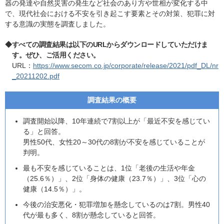
器の発達や自然災害の発生など社会のあり方や世相が変化する中
で、現代社会における不安を引き起こす要素とその対策、犯罪に対
する意識の実態を調査しました。
◆すべての調査結果は以下のURLからダウンロードしていただけま
す。ぜひ、ご活用ください。
URL：
https://www.secom.co.jp/corporate/release/2021/pdf_DL/nr
_20211202.pdf
調査結果の概要
調査開始以降、10年連続で7割以上が「最近不安を感じてい
る」と回答。
男性50代、女性20～30代の8割が不安を感じていることが
判明。
最も不安を感じていることは、1位「老後の生活や年金
（25.6％）」、2位「身体の健康（23.7％）」、3位「心の
健康（14.5％）」。
今後の治安悪化・犯罪増加を懸念しているのは7割。男性40
代が最も多く、8割が懸念していると回答。