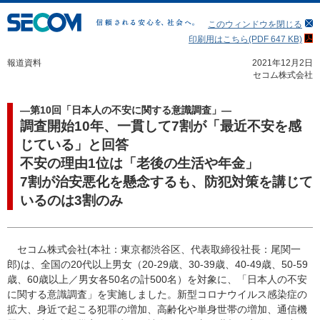
このウィンドウを閉じる
印刷用はこちら(PDF 647 KB)
報道資料
2021年12月2日
セコム株式会社
―第10回「日本人の不安に関する意識調査」―
調査開始10年、一貫して7割が「最近不安を感
じている」と回答
不安の理由1位は「老後の生活や年金」
7割が治安悪化を懸念するも、防犯対策を講じて
いるのは3割のみ
セコム株式会社(本社：東京都渋谷区、代表取締役社長：尾関一
郎)は、全国の20代以上男女（20-29歳、30-39歳、40-49歳、50-59
歳、60歳以上／男女各50名の計500名）を対象に、「日本人の不安
に関する意識調査」を実施しました。新型コロナウイルス感染症の
拡大、身近で起こる犯罪の増加、高齢化や単身世帯の増加、通信機