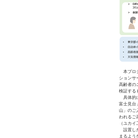
本プロ
ションサ
高齢者の
検証する
具体的
富士見台
山」のご
われるご
（ユカイ
設置し
まるよう