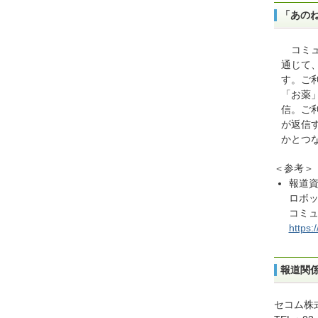
「あの
コミュ
通じて
す。ご
「お薬
信。ご
が返信
かとつ
＜参考＞
報道資
ロボ
コミ
https:
報道関
セコム株