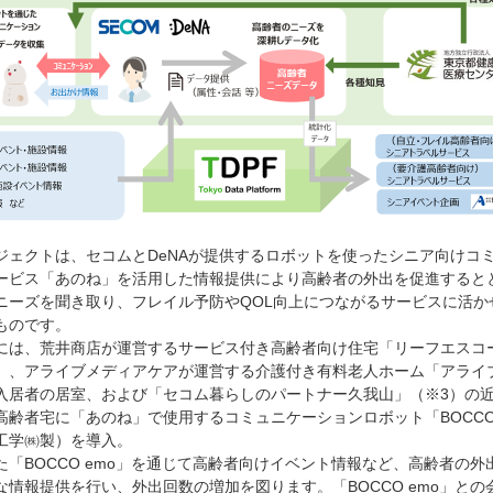
ジェクトは、セコムとDeNAが提供するロボットを使ったシニア向けコ
ービス「あのね」を活用した情報提供により高齢者の外出を促進すると
ニーズを聞き取り、フレイル予防やQOL向上につながるサービスに活か
ものです。
には、荒井商店が運営するサービス付き高齢者向け住宅「リーフエスコ
」、アライブメディアケアが運営する介護付き有料老人ホーム「アライ
入居者の居室、および「セコム暮らしのパートナー久我山」（※3）の
高齢者宅に「あのね」で使用するコミュニケーションロボット「BOCCO 
工学㈱製）を導入。
た「BOCCO emo」を通じて高齢者向けイベント情報など、高齢者の外
な情報提供を行い、外出回数の増加を図ります。「BOCCO emo」との