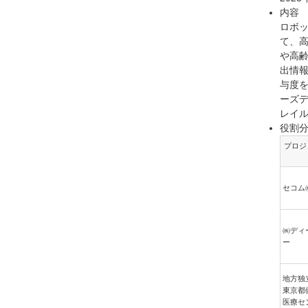
内容
ロボ
て、
や高
出情報
与度
ーズ
レイル
役割
プロジ
セコム
㈱ディ
ー
地方独
東京都
医療セ