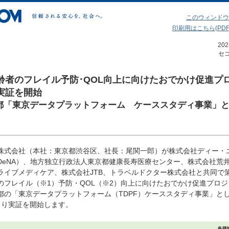
このウィンドウ
印刷用はこちら(PDF 4
20
セ
齢者のフレイル予防･QOL向上に向けたおでかけ促進プ
実証を開始
都「東京データプラットフォーム ケーススタディ事業」
株式会社（本社：東京都渋谷区、社長：尾関一郎）が株式会社ディー・
DeNA）、地方独立行政法人東京都健康長寿医療センター、株式会社荒
ライブメディケア、株式会社JTB、トラベルドクター株式会社と共同で
のフレイル（※1）予防・QOL（※2）向上に向けたおでかけ促進プロジ
都の「東京データプラットフォーム（TDPF）ケーススタディ事業」と
より実証を開始します。