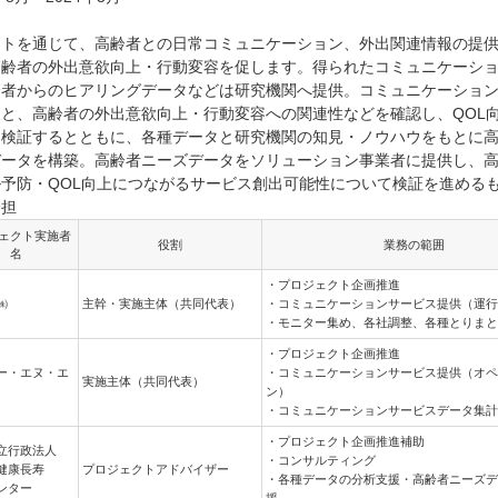
ットを通じて、高齢者との日常コミュニケーション、外出関連情報の提
高齢者の外出意欲向上・行動変容を促します。得られたコミュニケーシ
齢者からのヒアリングデータなどは研究機関へ提供。コミュニケーショ
と、高齢者の外出意欲向上・行動変容への関連性などを確認し、QOL
を検証するとともに、各種データと研究機関の知見・ノウハウをもとに
データを構築。高齢者ニーズデータをソリューション事業者に提供し、
予防・QOL向上につながるサービス創出可能性について検証を進める
分担
ェクト
実施者
役割
業務の範囲
名
・プロジェクト企画推進
㈱
主幹・実施主体（共同代表）
・コミュニケーションサービス提供（運行
・モニター集め、各社調整、各種とりまと
・プロジェクト企画推進
ー・エヌ・エ
・コミュニケーションサービス提供（オペ
実施主体（共同代表）
ン）
・コミュニケーションサービスデータ集計
・プロジェクト企画推進補助
立行政法人
・コンサルティング
健康長寿
プロジェクトアドバイザー
・各種データの分析支援・高齢者ニーズデ
ンター
援