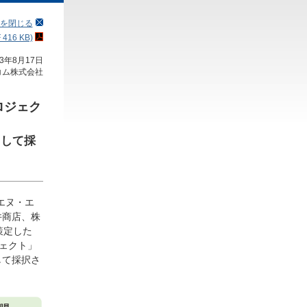
を閉じる
16 KB)
23年8月17日
コム株式会社
ロジェク
として採
エヌ・エ
井商店、株
策定した
ェクト」
して採択さ