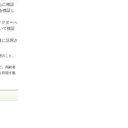
もに検証
を検証し
ドクターへ
いて検証
進に活用さ
態のこと。
て、高齢者
を目指す拠