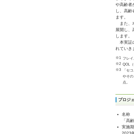
や高齢者
し、高齢
ます。
また、
展開し、
します。
本実証
れていき
※1
フレイ
※2
QOL（Q
※3
「セコ
やその
点。
プロジ
名称
「高齢
実施
2023