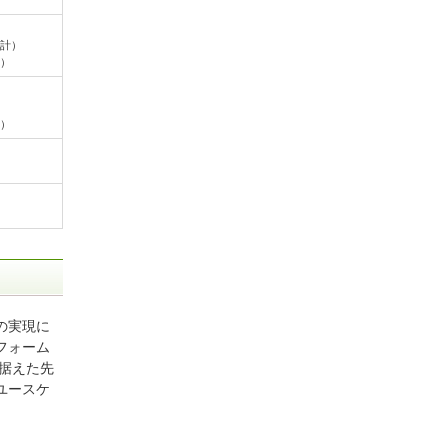
計）
）
）
の実現に
フォーム
見据えた先
ユースケ