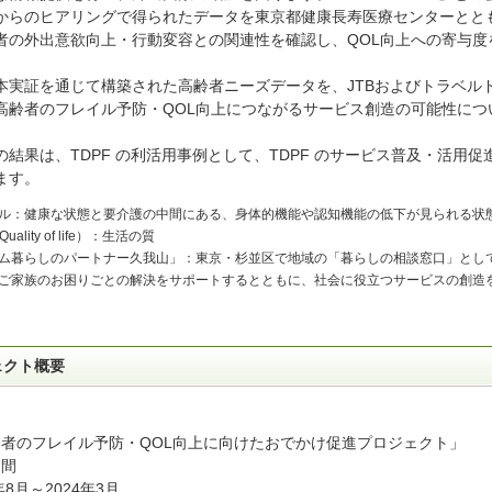
からのヒアリングで得られたデータを東京都健康長寿医療センターとと
者の外出意欲向上・行動変容との関連性を確認し、QOL向上への寄与度
本実証を通じて構築された高齢者ニーズデータを、JTBおよびトラベル
高齢者のフレイル予防・QOL向上につながるサービス創造の可能性につ
の結果は、TDPF の利活用事例として、TDPF のサービス普及・活用促
ます。
ル：健康な状態と要介護の中間にある、身体的機能や認知機能の低下が見られる状
uality of life）：生活の質
ム暮らしのパートナー久我山」：東京・杉並区で地域の「暮らしの相談窓口」とし
ご家族のお困りごとの解決をサポートするとともに、社会に役立つサービスの創造
ェクト概要
者のフレイル予防・QOL向上に向けたおでかけ促進プロジェクト」
期間
年8月～2024年3月