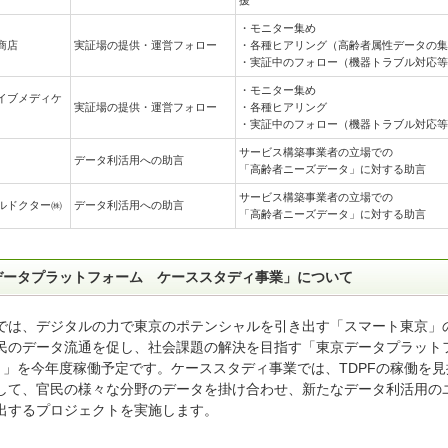
・モニター集め
商店
実証場の提供・運営フォロー
・各種ヒアリング（高齢者属性データの集
・実証中のフォロー（機器トラブル対応等
・モニター集め
イブメディケ
実証場の提供・運営フォロー
・各種ヒアリング
・実証中のフォロー（機器トラブル対応等
サービス構築事業者の立場での
データ利活用への助言
「高齢者ニーズデータ」に対する助言
サービス構築事業者の立場での
ルドクター㈱
データ利活用への助言
「高齢者ニーズデータ」に対する助言
データプラットフォーム ケーススタディ事業」について
では、デジタルの力で東京のポテンシャルを引き出す「スマート東京」
民のデータ流通を促し、社会課題の解決を目指す「東京データプラット
F）」を今年度稼働予定です。ケーススタディ事業では、TDPFの稼働を
して、官民の様々な分野のデータを掛け合わせ、新たなデータ利活用の
出するプロジェクトを実施します。