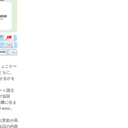
ミュニケー
ともに、
せるかを
ート国立
ブ浜田
近隣に住ま
emo」
出意欲が高
会話の内容