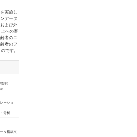
供を実施し
ョンデータ
ンおよび外
向上への寄
高齢者のニ
高齢者のフ
ものです。
管理）
め
レーショ
・分析
ータ構築支