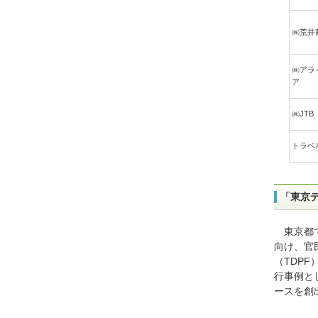
㈱荒井
㈱アラ
ア
㈱JTB
トラベ
「東京
東京都
向け、官
（TDP
行事例と
ースを創