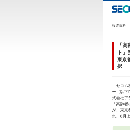
報道資料
「高
ト」
東京
択
セコム
ー（以下
式会社ア
「高齢者
が、東京
れ、8月