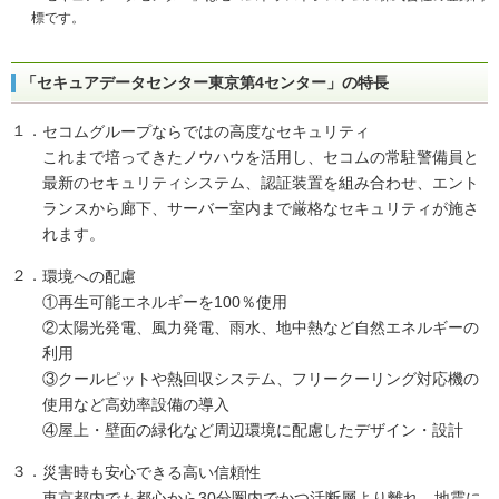
標です。
「セキュアデータセンター東京第4センター」の特長
１．
セコムグループならではの高度なセキュリティ
これまで培ってきたノウハウを活用し、セコムの常駐警備員と
最新のセキュリティシステム、認証装置を組み合わせ、エント
ランスから廊下、サーバー室内まで厳格なセキュリティが施さ
れます。
２．
環境への配慮
①再生可能エネルギーを100％使用
②太陽光発電、風力発電、雨水、地中熱など自然エネルギーの
利用
③クールピットや熱回収システム、フリークーリング対応機の
使用など高効率設備の導入
④屋上・壁面の緑化など周辺環境に配慮したデザイン・設計
３．
災害時も安心できる高い信頼性
東京都内でも都心から30分圏内でかつ活断層より離れ、地震に