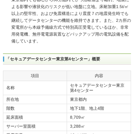
よる影響や液状化のリスクが低い地盤に立地。床耐加重1.5t/㎡
以上の堅牢性、および免震構造により震度７の地震発生時でも
継続してデータセンターの機能を維持できます。また、2カ所の
変電所から本線予備線方式で特別高圧受電しているほか、非常
用発電機、無停電電源装置などバックアップ用の電気設備を配
備しています。
「セキュアデータセンター東京第4センター」概要
項目
内容
セキュアデータセンター東京
名称
第4センター
所在地
東京都内
階数
地下1階、地上4階
延床面積
8,709㎡
サーバー室面積
3,288㎡