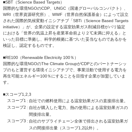
■SBT（Science Based Targets）
国際的な環境NGOのCDP、UNGC（国連グローバルコンパクト）、
WRI（世界資源研究所）、WWF（世界自然保護基金）によって設立
された国際的気候変動イニシアチブ「SBTi（Science Based Targets
initiative）」が、企業の設定する温室効果ガス削減目標がパリ協定
における「世界の気温上昇を産業革命前より２℃未満に抑える」と
いった目標に準拠し、科学的根拠に基づいた妥当なものであるかを
検証し、認定するものです。
■RE100（Renewable Electricity 100％）
国際的な環境NGOのThe Climate GroupがCDPとのパートナーシッ
プのもと運営する環境イニシアチブで、事業活動で使用する電力を
再生可能エネルギー100％にすることを目指す企業が加盟していま
す。
■スコープ1,2,3
スコープ1
:
自社での燃料使用による温室効果ガスの直接排出量。
スコープ2
:
自社が購入した電力、熱の使用による温室効果ガスの
間接排出量。
スコープ3
:
自社のサプライチェーン全体で排出される温室効果ガ
スの間接排出量（スコープ1,2以外）。