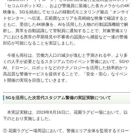
「セコムロボットX2」、および警備員に装備した各カメラからの4K
映像を、5Gを経由してセコムの移動式モニタリング拠点「オンサイ
トセンター」へ伝送。広範囲なエリアを高精細な映像で確認すると
ともに、受信した4K映像を、AIを活用した人物の行動認識機能で解
析し、異常を自動認識して管制員に通知することで、対象警備エリ
アにおける異常の早期発見や不審者の認識から捕捉など一連の警備
対応が可能になることを実証しました。
今後も両社は、労働力人口の減少が進むと予測される中、より多
くの人手が必要となるスタジアムでのイベント警備において、5Gや
AI、ドローン、ロボットなどのテクノロジーを活用した効率的かつ
高品質な警備サービスを提供することで、「安全・安心」なイベン
ト開催の実現を目指していきます。
5Gを活用した次世代スタジアム警備の実証実験について
本実証実験は、2019年8月16日に、花園ラグビー場において、以
下のとおり実施しました。
① 花園ラグビー場周辺において、警備エリア全体を監視するドロー