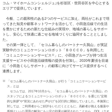
コム・マイホームコンシェルジュ｣を杉並区・世田谷区を中心とする
エリアで提供しています。
今般、この親和性のある2つのサービスに加え、両社がこれまで培
ってきた知見や顧客ネットワークを活かして、小田急沿線での生活
を豊かにするための新たな仕組みの実現や、地域の暮らしをサポー
トし、安心して快適に過ごせる地域づくりに協同することとしまし
た。
その第一弾として、「セコム暮らしのパートナー久我山」が実証
実験中のコミュニケーションロボット「ＢＯＣＣＯ」を利用した
「コミュニケーションサービス
※
」に、小田急グループが持つ生活
支援サービスや小田急沿線情報の提供を付加し、2020年夏頃を目途
に「小田急くらしサポート」の顧客に向けてサービス提供するべく
連携します。
※
「セコム暮らしのパートナー久我山」が行う「コミュニケーションサービ
ス」とは
セコムでは、2017年10月から、「セコム暮らしのパートナー久我山」の
スタッフによるコミュニケーションロボット「ＢＯＣＣＯ」を通じた“定期
的な挨拶”や“状況にあわせた声がけ”を試行的に開始していました。本施策に
対しては、ご利用者からご好評をいただくとともに、高齢者が抱える服薬や
孤独といった課題の解決にも一定の効果が確認されたことから、QOL（クオ