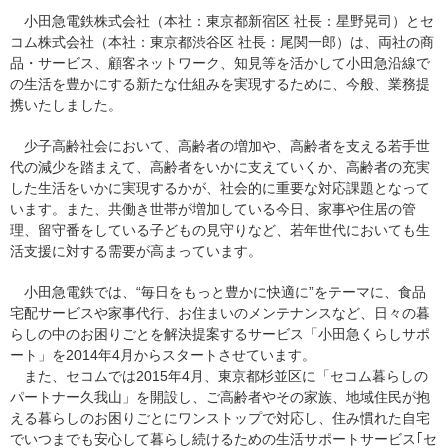
小田急電鉄株式会社（本社：東京都新宿区 社長：星野晃司）とセ
コム株式会社（本社：東京都渋谷区 社長：尾関一郎）は、両社の商
品・サービス、顧客ネットワーク、知見等を活かして小田急沿線で
の生活を豊かにする新たな仕組みを実現するために、今般、業務提
携いたしました。
少子高齢社会において、高齢者の増加や、高齢者を支える若手世
代の減少を踏まえて、高齢者をいかに支えていくか、高齢者の充実
した生活をいかに実現するかが、社会的に重要な対応課題となって
います。また、共働き世帯が増加している今日、家事や住居の管
理、留守番をしている子どもの見守りなど、若年世代においても生
活支援に対する需要が高まっています。
小田急電鉄では、“毎日をもっと豊かに快適に”をテーマに、食品
宅配サービスや家事代行、お住まいのメンテナンスなど、日々の暮
らしの中のお困りごとを解決提案するサービス「小田急くらしサポ
ート」を2014年4月からスタートさせています。
また、セコムでは2015年4月、東京都杉並区に「セコム暮らしの
パートナー久我山」を開設し、ご高齢者やその家族、地域住民が抱
える暮らしのお困りごとにワンストップで対応し、住み慣れた自宅
でいつまでも安心して暮らし続けるための生活サポートサービス｢セ