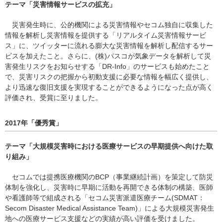
テーマ「災害情報サービスの拡充」
災害発生時に、公的機関による災害情報やセコム独自に収集した
情報を解析し災害情報を提供する「リアルタイム災害情報サービ
ス」に、ツイッターに流れる膨大な災害情報を解析し配信するサー
ビスを加えたこと。さらに、(株)パスコが気象データを解析して災
害発生リスクをお知らせする「DR-Info」のサービスも始めたこと
で、災害リスクの把握から初動支援に必要な情報を幅広く提供し、
より迅速な復旧支援を実現することができるようになった点が高く
評価され、受賞に至りました。
2017年「優秀賞」
テーマ「大規模災害時における医療サービスの早期提供へ向けた取
り組み」
セコムでは提携医療機関のBCP（事業継続計画）を策定して防災
体制を強化し、災害時に早期に活動を再開できる体制の構築、医師
や看護師等で組成される「セコム災害派遣医療チーム(SDMAT：
Secom Disaster Medical Assistance Team)」による大規模災害発生
地への医療サービス支援などの実績が高い評価を受けました。