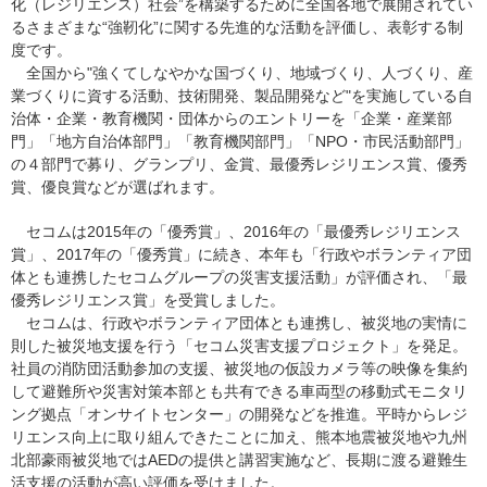
化（レジリエンス）社会”を構築するために全国各地で展開されてい
るさまざまな“強靭化”に関する先進的な活動を評価し、表彰する制
度です。
全国から"強くてしなやかな国づくり、地域づくり、人づくり、産
業づくりに資する活動、技術開発、製品開発など"を実施している自
治体・企業・教育機関・団体からのエントリーを「企業・産業部
門」「地方自治体部門」「教育機関部門」「NPO・市民活動部門」
の４部門で募り、グランプリ、金賞、最優秀レジリエンス賞、優秀
賞、優良賞などが選ばれます。
セコムは2015年の「優秀賞」、2016年の「最優秀レジリエンス
賞」、2017年の「優秀賞」に続き、本年も「行政やボランティア団
体とも連携したセコムグループの災害支援活動」が評価され、「最
優秀レジリエンス賞」を受賞しました。
セコムは、行政やボランティア団体とも連携し、被災地の実情に
則した被災地支援を行う「セコム災害支援プロジェクト」を発足。
社員の消防団活動参加の支援、被災地の仮設カメラ等の映像を集約
して避難所や災害対策本部とも共有できる車両型の移動式モニタリ
ング拠点「オンサイトセンター」の開発などを推進。平時からレジ
リエンス向上に取り組んできたことに加え、熊本地震被災地や九州
北部豪雨被災地ではAEDの提供と講習実施など、長期に渡る避難生
活支援の活動が高い評価を受けました。