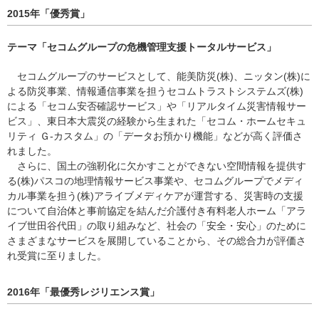
2015年「優秀賞」
テーマ「セコムグループの危機管理支援トータルサービス」
セコムグループのサービスとして、能美防災(株)、ニッタン(株)に
よる防災事業、情報通信事業を担うセコムトラストシステムズ(株)
による「セコム安否確認サービス」や「リアルタイム災害情報サー
ビス」、東日本大震災の経験から生まれた「セコム・ホームセキュ
リティ Ｇ-カスタム」の「データお預かり機能」などが高く評価さ
れました。
さらに、国土の強靭化に欠かすことができない空間情報を提供す
る(株)パスコの地理情報サービス事業や、セコムグループでメディ
カル事業を担う(株)アライブメディケアが運営する、災害時の支援
について自治体と事前協定を結んだ介護付き有料老人ホーム「アラ
イブ世田谷代田」の取り組みなど、社会の「安全・安心」のために
さまざまなサービスを展開していることから、その総合力が評価さ
れ受賞に至りました。
2016年「最優秀レジリエンス賞」