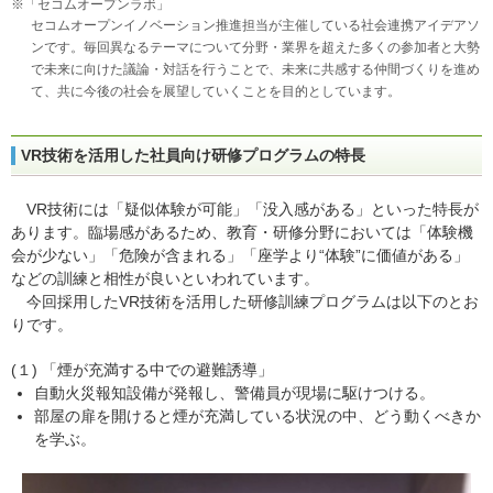
※「セコムオープンラボ」
セコムオープンイノベーション推進担当が主催している社会連携アイデアソ
ンです。毎回異なるテーマについて分野・業界を超えた多くの参加者と大勢
で未来に向けた議論・対話を行うことで、未来に共感する仲間づくりを進め
て、共に今後の社会を展望していくことを目的としています。
VR技術を活用した社員向け研修プログラムの特長
VR技術には「疑似体験が可能」「没入感がある」といった特長が
あります。臨場感があるため、教育・研修分野においては「体験機
会が少ない」「危険が含まれる」「座学より“体験”に価値がある」
などの訓練と相性が良いといわれています。
今回採用したVR技術を活用した研修訓練プログラムは以下のとお
りです。
(１) 「煙が充満する中での避難誘導」
自動火災報知設備が発報し、警備員が現場に駆けつける。
部屋の扉を開けると煙が充満している状況の中、どう動くべきか
を学ぶ。