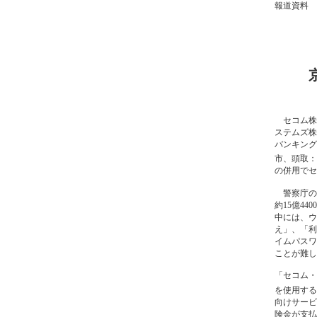
報道資料
セコム株
ステムズ株
バンキング
市、頭取：
の併用でセ
警察庁の
約15億4
中には、ウ
え」、「利
イムパスワ
ことが難し
「セコム・
を使用する
向けサービ
険金が支払