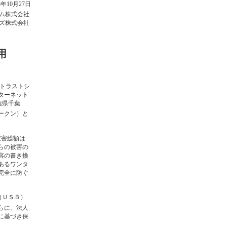
5年10月27日
ム株式会社
ズ株式会社
用
トラストシ
ターネット
葉県千葉
ークン）と
被害総額は
らの被害の
容の書き換
あるワンタ
完全に防ぐ
（ＵＳＢ）
らに、法人
に基づき保