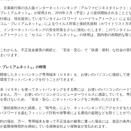
、京葉銀行様の法人版インターネットバンキング〈アルファビジネスダイレクト〉
プレミアムネット
」が採用され、2016年２月（予定）より提供開始されることと
®
行様は、現在提供しているワンタイムパスワード（ハードウェアトークン）による
コム・プレミアムネット
」によるウイルス対策と接続先規制（ホワイトリスト方
®
、インターネットバンキングの安全対策をさらに強化いたします。このワンタイム
ェアトークン）と「セコム・プレミアムネット
」の併用は、国内初の画期的な取
®
これからも、不正送金被害の根絶と、「安全・安心」で「快適・便利」な社会の実
まいります。
・プレミアムネット
」の特長
®
開発したネットバンキング専用端末（ＵＳＢ）を、お使いのパソコンに接続して使
環境でネットバンキングを行うことができます。
末（ＵＳＢ）を使ってネットバンキングをする際には、お使いのパソコンのハード
ません。万一、お使いのパソコンがコンピューターウイルスに感染していても、専
を受けないため、「安全・安心」にネットバンキングをご利用いただけます。
「接続規制された経路」と「暗号化」により、ネットバンキングにアクセスするた
パスワードを盗むフィッシング詐欺や攻撃者による通信の盗聴などを防ぐことがで
約の場合、万一、専用端末を使って不正送金の被害に遭った場合には、規定の条件
が盗難保険契約を締結している保険会社より保険金が支払われます。