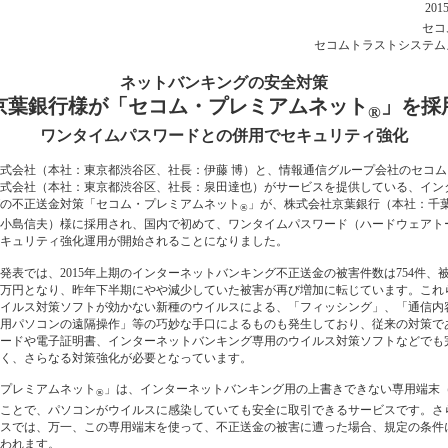
201
セコ
セコムトラストシステム
ネットバンキングの安全対策
京葉銀行様が「セコム・プレミアムネット
」を採
®
ワンタイムパスワードとの併用でセキュリティ強化
式会社（本社：東京都渋谷区、社長：伊藤 博）と、情報通信グループ会社のセコム
式会社（本社：東京都渋谷区、社長：泉田達也）がサービスを提供している、イン
の不正送金対策「セコム・プレミアムネット
」が、株式会社京葉銀行（本社：千
®
小島信夫）様に採用され、国内で初めて、ワンタイムパスワード（ハードウェアト
キュリティ強化運用が開始されることになりました。
発表では、2015年上期のインターネットバンキング不正送金の被害件数は754件、
400万円となり、昨年下半期にやや減少していた被害が再び増加に転じています。これ
イルス対策ソフトが効かない新種のウイルスによる、「フィッシング」、「通信内
用パソコンの遠隔操作」等の巧妙な手口によるものも発生しており、従来の対策で
ードや電子証明書、インターネットバンキング専用のウイルス対策ソフトなどでも
く、さらなる対策強化が必要となっています。
プレミアムネット
」は、インターネットバンキング用の上書きできない専用端末
®
ことで、パソコンがウイルスに感染していても安全に取引できるサービスです。さ
スでは、万一、この専用端末を使って、不正送金の被害に遭った場合、規定の条件
われます。