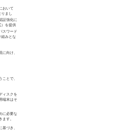
において
なりまし
認証強化に
式）を提供
パスワード
り組みとな
現に向け、
うことで、
ディスクを
用端末はそ
めに必要な
きます。
に基づき、