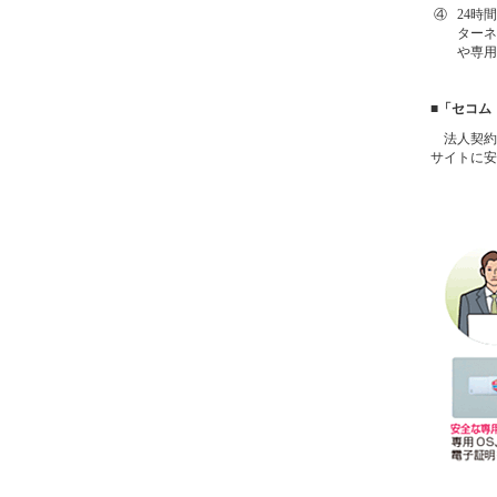
④
24時
ターネ
や専用
■「セコム
法人契約
サイトに安