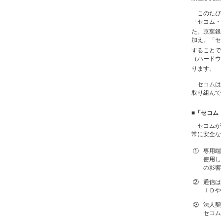
このたび
「セコム・
た。京葉銀
加え、「セ
することで
（ハードウ
ります。
セコムは
取り組んで
■「セコム
セコムが
常に安全な
①
専用端
使用し
の影響
②
通信は
ＩＤや
③
法人契
セコム