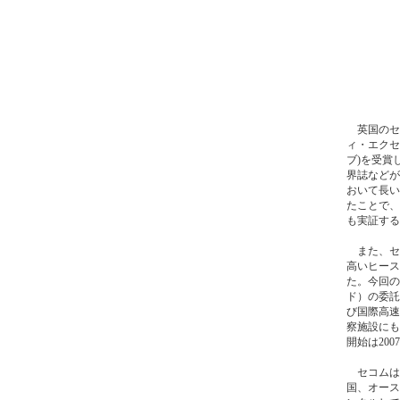
英国のセコ
ィ・エクセ
ブ)を受賞
界誌などが
おいて長い
たことで、
も実証する
また、セ
高いヒース
た。今回の
ド）の委託
び国際高速
察施設にも
開始は20
セコムは
国、オース