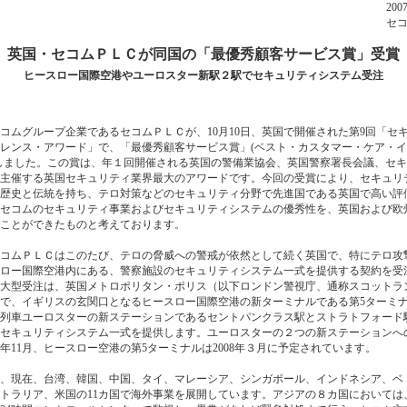
200
セ
英国・セコムＰＬＣが同国の「最優秀顧客サービス賞」受賞
ヒースロー国際空港やユーロスター新駅２駅でセキュリティシステム受注
ムグループ企業であるセコムＰＬＣが、10月10日、英国で開催された第9回「セ
レンス・アワード」で、「最優秀顧客サービス賞」(ベスト・カスタマー・ケア・
しました。この賞は、年１回開催される英国の警備業協会、英国警察署長会議、セ
主催する英国セキュリティ業界最大のアワードです。今回の受賞により、セキュリ
歴史と伝統を持ち、テロ対策などのセキュリティ分野で先進国である英国で高い評
セコムのセキュリティ事業およびセキュリティシステムの優秀性を、英国および欧
ことができたものと考えております。
コムＰＬＣはこのたび、テロの脅威への警戒が依然として続く英国で、特にテロ攻
ロー国際空港内にある、警察施設のセキュリティシステム一式を提供する契約を受
大型受注は、英国メトロポリタン・ポリス（以下ロンドン警視庁、通称スコットラ
で、イギリスの玄関口となるヒースロー国際空港の新ターミナルである第5ターミ
列車ユーロスターの新ステーションであるセントパンクラス駅とストラトフォード
セキュリティシステム一式を提供します。ユーロスターの２つの新ステーションへ
07年11月、ヒースロー空港の第5ターミナルは2008年３月に予定されています。
、現在、台湾、韓国、中国、タイ、マレーシア、シンガポール、インドネシア、ベ
トラリア、米国の11カ国で海外事業を展開しています。アジアの８カ国においては