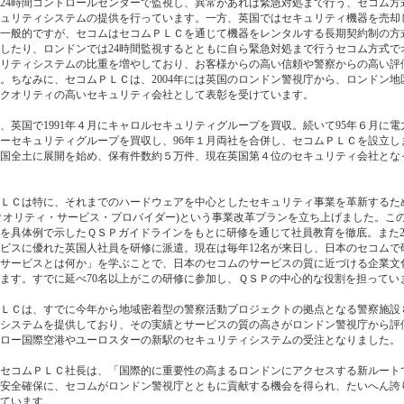
24時間コントロールセンターで監視し、異常があれば緊急対処まで行う、セコム方
ュリティシステムの提供を行っています。一方、英国ではセキュリティ機器を売却
一般的ですが、セコムはセコムＰＬＣを通じて機器をレンタルする長期契約制の方
したり、ロンドンでは24時間監視するとともに自ら緊急対処まで行うセコム方式で
リティシステムの比重を増やしており、お客様からの高い信頼や警察からの高い評
。ちなみに、セコムＰＬＣは、2004年には英国のロンドン警視庁から、ロンドン地
クオリティの高いセキュリティ会社として表彰を受けています。
英国で1991年４月にキャロルセキュリティグループを買収。続いて95年６月に電
ーセキュリティグループを買収し、96年１月両社を合併し、セコムＰＬＣを設立し
国全土に展開を始め、保有件数約５万件、現在英国第４位のセキュリティ会社とな
Ｃは特に、それまでのハードウェアを中心としたセキュリティ事業を革新するため、
クオリティ・サービス・プロバイダー)という事業改革プランを立ち上げました。こ
を具体例で示したＱＳＰガイドラインをもとに研修を通じて社員教育を徹底。また20
ビスに優れた英国人社員を研修に派遣。現在は毎年12名が来日し、日本のセコムで
サービスとは何か」を学ぶことで、日本のセコムのサービスの質に近づける企業文
ます。すでに延べ70名以上がこの研修に参加し、ＱＳＰの中心的な役割を担ってい
ＬＣは、すでに今年から地域密着型の警察活動プロジェクトの拠点となる警察施設
システムを提供しており、その実績とサービスの質の高さがロンドン警視庁から評
ロー国際空港やユーロスターの新駅のセキュリティシステムの受注となりました。
セコムＰＬＣ社長は、「国際的に重要性の高まるロンドンにアクセスする新ルート
安全確保に、セコムがロンドン警視庁とともに貢献する機会を得られ、たいへん誇
ています。