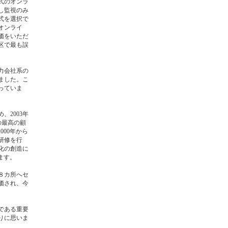
式のオンラ
し監視のみ
式を選択で
オンライ
価をいただ
区で最も誤
力会社系の
ました。こ
っていま
2003年
の最高の顧
00年から
研修を行
化の創造に
ます。
８カ所へセ
価され、今
である重要
りに思いま