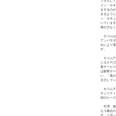
ンタルして
イン・セキ
をするのが
きるように
ン・セキュ
いています
報が少なく
セコムは、
アンバサダ
れにより英
す。
セコムＰＬ
にＱＳＰ(
客サービス
は顧客サー
い、「真の
注力してい
セコムＰ
キュリティ
回のヒース
竹澤 稔
な３拠点の
す」と語っ