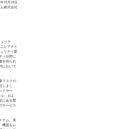
7年10月18日
コム株式会社
キュリテ
イニシアティ
キュリティ業
ティ分野に
価を得られ
州において
撃リスクの
注しまし
ンドヤー
ナル、およ
駅にある警
のサービス
トナム、英
、機器をレ