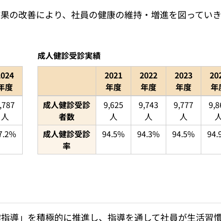
結果の改善により、社員の健康の維持・増進を図ってい
成人健診受診実績
2024
2021
2022
2023
20
年度
年度
年度
年度
年
で示した表
成人健診受診実績を2021年から2024年まで
,787
成人健診受診
9,625
9,743
9,777
9,8
人
者数
人
人
人
7.2%
成人健診受診
94.5%
94.3%
94.5%
94
率
健指導」を積極的に推進し、指導を通して社員が生活習