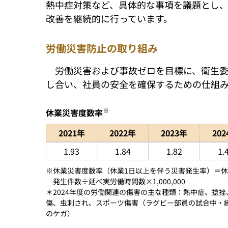
熱中症対策など、具体的な事項を議題とし
改善を継続的に行っています。
労働災害防止の取り組み
労働災害および事故ゼロを目標に、衛生
し合い、社員の安全を確保するための仕組
※
休業災害度数率
2021年
2022年
2023年
20
休業災害度数率を2021年から2024年まで示
1.93
1.84
1.82
1.
休業災害度数率（休業1日以上を伴う災害発生率）＝
発生件数÷延べ実労働時間数×1,000,000
＊2024年度の労働関連の傷害の主な種類：熱中症、捻挫
傷、虫刺され、スポーツ傷害（ラグビー部員の試合中・
のケガ）