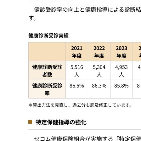
健診受診率の向上と健康指導による診断
す。
健康診断受診実績
2021
2022
2023
年度
年度
年度
健康診断受診実績を2021年から2024年ま
健康診断受診
5,516
5,304
4,953
4
者数
人
人
人
健康診断受診
86.5%
86.3%
85.8%
8
率
＊算出方法を見直し、過去分も遡及修正しています。
特定保健指導の強化
セコム健康保険組合が実施する「特定保