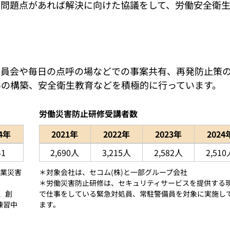
、問題点があれば解決に向けた協議をして、労働安全衛
委員会や毎日の点呼の場などでの事案共有、再発防止策
みの構築、安全衛生教育などを積極的に行っています。
労働災害防止研修受講者数
24年
2021年
2022年
2023年
2024
した表
労働災害防止研修受講者数を2021年から202
41
2,690人
3,215人
2,582人
2,510
休業災害
＊対象会社は、セコム(株)と一部グループ会社
＊労働災害防止研修は、セキュリティサービスを提供する
、創
で仕事をしている緊急対処員、常駐警備員を対象に実施し
練習中
ます。